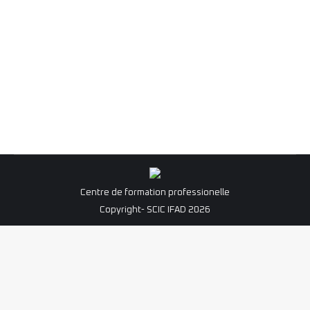
Une matinale créative – Jeudi 25
janvier 2024
ÉVÉNEMENTS
Par
Melissa Galabrun
19 janvier 2024
Télécharger l’affiche
Centre de formation professionelle
Copyright- SCIC IFAD 2026