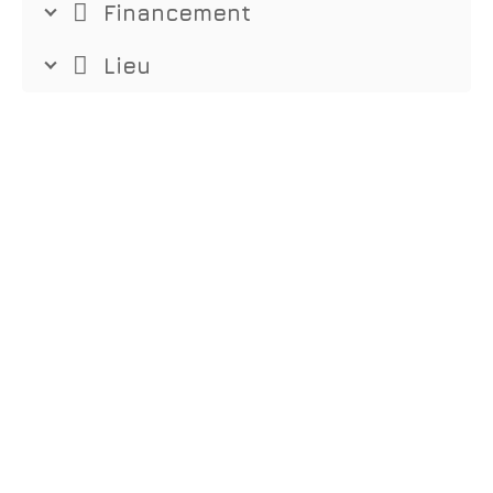
Financement
Lieu
Nous contacter
04.67.73.64.05