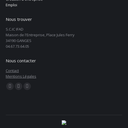
Emploi
Nous trouver
S.C.IC IFAD
Maison de l'Entreprise, Place Jules Ferry
34190 GANGES
04.67.73.64.05
Nous contacter
Contact
Mentions Légales
Trouvez nous sur :
La
La
La
page
page
page
Facebook
Instagram
E-
s'ouvre
s'ouvre
mail
dans
dans
s'ouvre
une
une
dans