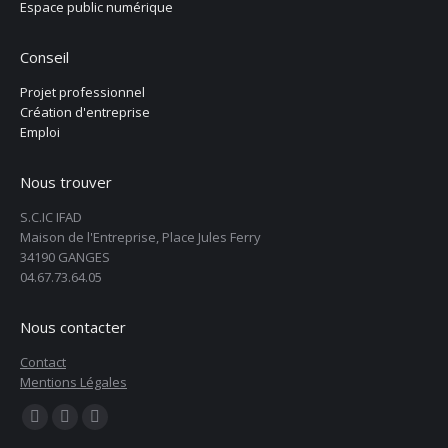
Espace public numérique
Conseil
Projet professionnel
Création d'entreprise
Emploi
Nous trouver
S.C.IC IFAD
Maison de l'Entreprise, Place Jules Ferry
34190 GANGES
04.67.73.64.05
Nous contacter
Contact
Mentions Légales
Trouvez nous sur :
La
La
La